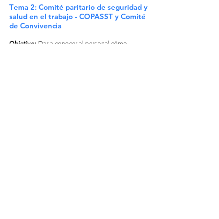
T
ema 2:
Comité paritario de seguridad y
salud en el trabajo - COPASST y Comité
de Convivencia
Objetivo:
Dar a conocer al personal cómo
funciona el COPASST y comité de convivencia,
requisito legal de su conformación,
responsabilidades de cada comité y el
procedimiento a seguir en caso de acoso laboral.
Link e
valuación:
Responde las
siguientes preguntas para medir la
eficacia del programa.
Click aquí
Duración 5 min.
ak
solutions
Para otros servicios en
Finanzas
corporativas visítanos en
www.corefinanciero.co
2014 ©