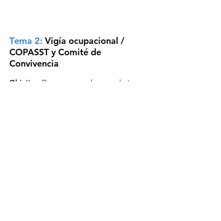
T
ema 2:
Vigía ocupacional /
COPASST y Comité de
Convivencia
Objetivo:
Dar a conocer al personal cómo
funciona el COPASST y comité de
convivencia, requisito legal de su
conformación, responsabilidades de cada
comité y el procedimiento a seguir en caso
de acoso laboral.
Link e
valuación:
Responde las
siguientes preguntas para medir la
eficacia del programa.
Click aquí
Duración 5 min.