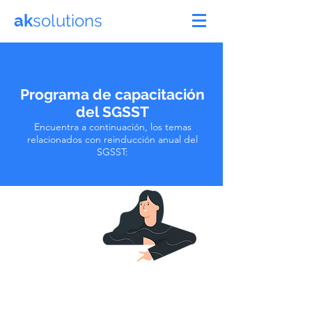
ak
solutions
Programa de capacitación
del SGSST
Encuentra a continuación, los temas
relacionados con reinducción anual del
SGSST: