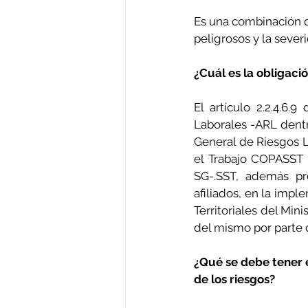
Es una combinación d
peligrosos y la seve
¿Cuál es la obligaci
El artículo 2.2.4.6.
Laborales -ARL dentr
General de Riesgos La
el Trabajo COPASST o
SG-.SST, además pre
afiliados, en la impl
Territoriales del Min
del mismo por parte d
¿Qué se debe tener e
de los riesgos?