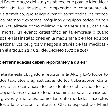
 del Decreto 1072 del 2015 establece que para la identificac
ación de los riesgos, el empleador o contratante de
sistemática, que tenga alcance sobre todos los proceso
rias internas o externas, máquinas y equipos, todos los cent
res. Actualizada como mínimo de manera anual, cada vez
o mortal, un evento catastrófico en la empresa o cuand
os, en las instalaciones en la maquinaria o en los equipos
stionar los peligros y riesgos a través de las medidas 
n el artículo 2.2.4.6.24 del Decreto 1072 de 2015.
o enfermedades deben reportarse y a quién?
atante está obligado a reportar a la ARL y EPS todos lo
es laborales diagnosticadas de los trabajadores, dentro
ntes a la ocurrencia del accidente o al recibo del dia
opia de este reporte deberá suministrarse al trabajador.
 graves y mortales, como las enfermedades laborales 
s a la Dirección Territorial u Oficina especial del Minist