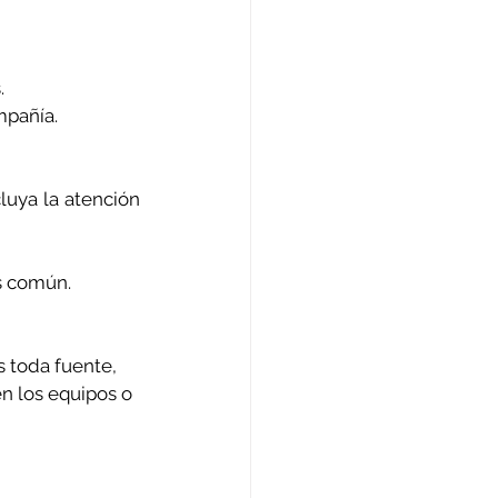
.
mpañía.
luya la atención 
s común.
s toda fuente, 
en los equipos o 